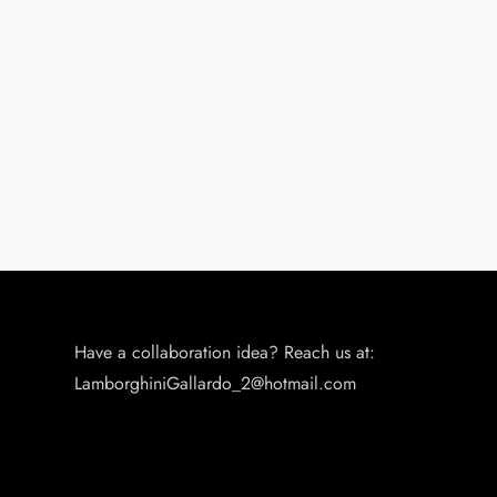
i
o
n
Have a collaboration idea? Reach us at:
LamborghiniGallardo_2@hotmail.com