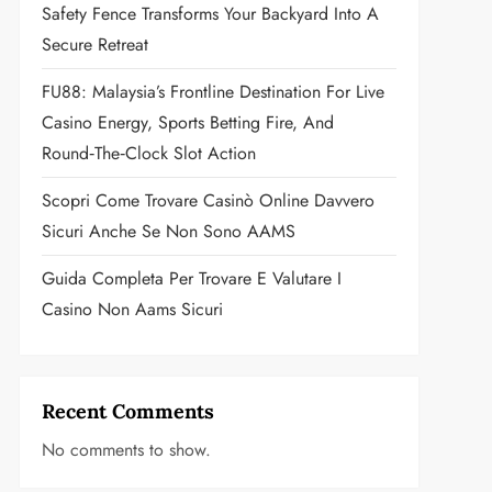
Safety Fence Transforms Your Backyard Into A
Secure Retreat
FU88: Malaysia’s Frontline Destination For Live
Casino Energy, Sports Betting Fire, And
Round‑the‑Clock Slot Action
Scopri Come Trovare Casinò Online Davvero
Sicuri Anche Se Non Sono AAMS
Guida Completa Per Trovare E Valutare I
Casino Non Aams Sicuri
Recent Comments
No comments to show.