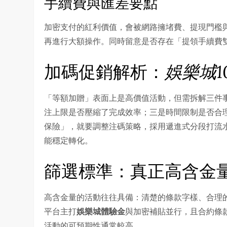
手續費與匯差要點
加密支付的紅利價值，會被網路擁堵費、提現門檻
再進行大額操作。同時留意是否存在「提領手續費
加碼促銷解析：
娛樂城10
「等額加贈」表面上是高價值活動，但需拆解三件
注上限是否壓縮了完成效率；三是時間限制是否合
保險」，就要調整注碼策略，採用遞進式分段打流
能穩定轉化。
篩選標準：真正高含金
高含金量的活動往往具備：清楚的條款字樣、合理
平台主打
娛樂城體驗金
與加密補貼並行，且合約條
活動的可預期性通常較高。