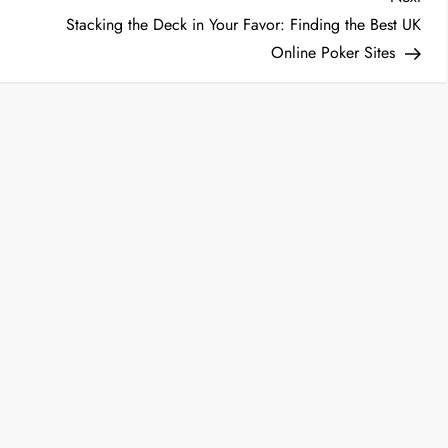
Post
Stacking the Deck in Your Favor: Finding the Best UK
Online Poker Sites