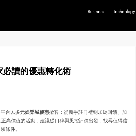
Business
Technology
玩家必讀的優惠轉化術
，平台以多元
娛樂城優惠
搶客：從新手註冊禮到加碼回饋、加
選真正高價值的活動，建議從口碑與風控評價出發，找尋值得信
提領條件。