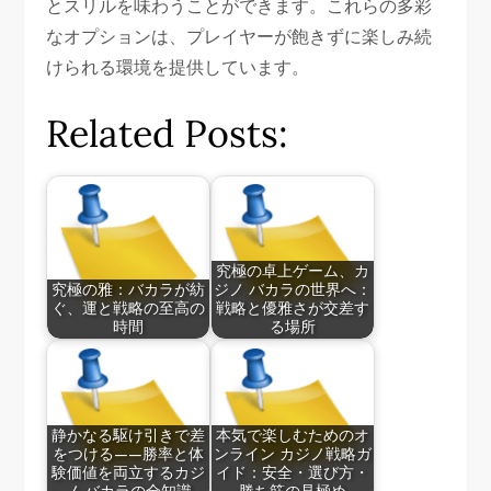
とスリルを味わうことができます。これらの多彩
なオプションは、プレイヤーが飽きずに楽しみ続
けられる環境を提供しています。
Related Posts:
究極の卓上ゲーム、カ
究極の雅：バカラが紡
ジノ バカラの世界へ：
ぐ、運と戦略の至高の
戦略と優雅さが交差す
時間
る場所
静かなる駆け引きで差
本気で楽しむためのオ
をつける——勝率と体
ンライン カジノ戦略ガ
験価値を両立するカジ
イド：安全・選び方・