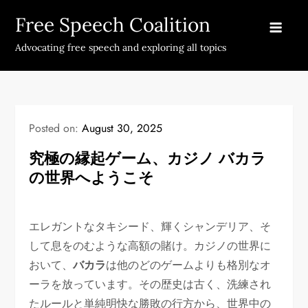
Skip
Free Speech Coalition
to
content
Advocating free speech and exploring all topics
Posted on:
August 30, 2025
究極の縁起ゲーム、カジノ バカラ
の世界へようこそ
エレガントなタキシード、輝くシャンデリア、そ
して息をのむような高額の賭け。カジノの世界に
おいて、
バカラ
は他のどのゲームよりも格別なオ
ーラを放っています。その歴史は古く、洗練され
たルールと単純明快な勝敗の行方から、世界中の