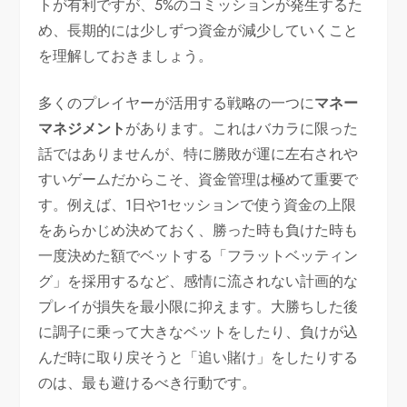
トが有利ですが、5%のコミッションが発生するた
め、長期的には少しずつ資金が減少していくこと
を理解しておきましょう。
多くのプレイヤーが活用する戦略の一つに
マネー
マネジメント
があります。これはバカラに限った
話ではありませんが、特に勝敗が運に左右されや
すいゲームだからこそ、資金管理は極めて重要で
す。例えば、1日や1セッションで使う資金の上限
をあらかじめ決めておく、勝った時も負けた時も
一度決めた額でベットする「フラットベッティン
グ」を採用するなど、感情に流されない計画的な
プレイが損失を最小限に抑えます。大勝ちした後
に調子に乗って大きなベットをしたり、負けが込
んだ時に取り戻そうと「追い賭け」をしたりする
のは、最も避けるべき行動です。