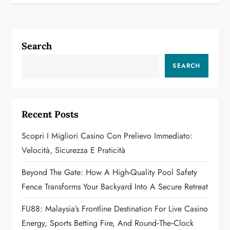
t
n
a
Search
v
SEARCH
i
g
Recent Posts
a
Scopri I Migliori Casino Con Prelievo Immediato:
Velocità, Sicurezza E Praticità
t
Beyond The Gate: How A High-Quality Pool Safety
i
Fence Transforms Your Backyard Into A Secure Retreat
o
FU88: Malaysia’s Frontline Destination For Live Casino
n
Energy, Sports Betting Fire, And Round‑the‑Clock