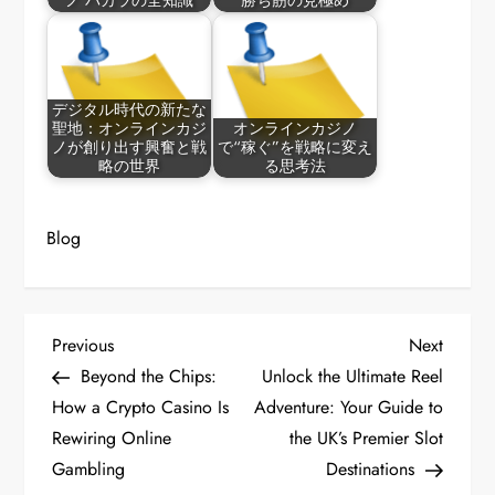
ノ バカラの全知識
勝ち筋の見極め
デジタル時代の新たな
聖地：オンラインカジ
オンラインカジノ
ノが創り出す興奮と戦
で“稼ぐ”を戦略に変え
略の世界
る思考法
Blog
P
Previous
Next
Previous
Next
Post
Post
Beyond the Chips:
Unlock the Ultimate Reel
o
How a Crypto Casino Is
Adventure: Your Guide to
Rewiring Online
the UK’s Premier Slot
s
Gambling
Destinations