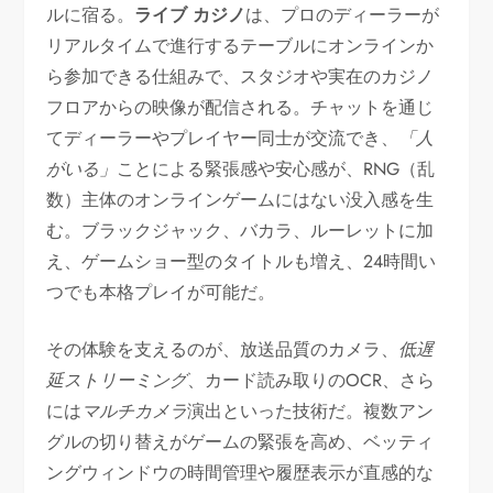
ルに宿る。
ライブ カジノ
は、プロのディーラーが
リアルタイムで進行するテーブルにオンラインか
ら参加できる仕組みで、スタジオや実在のカジノ
フロアからの映像が配信される。チャットを通じ
てディーラーやプレイヤー同士が交流でき、
「人
がいる」
ことによる緊張感や安心感が、RNG（乱
数）主体のオンラインゲームにはない没入感を生
む。ブラックジャック、バカラ、ルーレットに加
え、ゲームショー型のタイトルも増え、24時間い
つでも本格プレイが可能だ。
その体験を支えるのが、放送品質のカメラ、
低遅
延ストリーミング
、カード読み取りのOCR、さら
には
マルチカメラ
演出といった技術だ。複数アン
グルの切り替えがゲームの緊張を高め、ベッティ
ングウィンドウの時間管理や履歴表示が直感的な