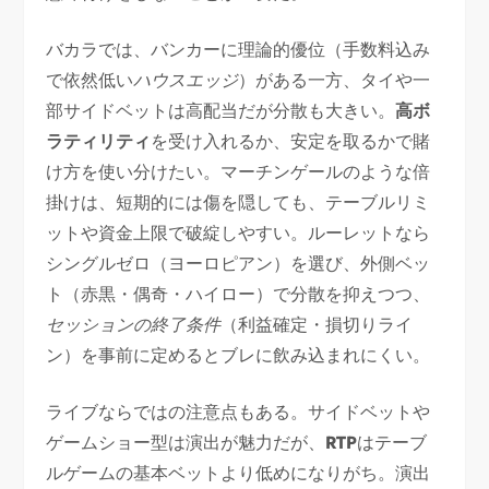
バカラでは、バンカーに理論的優位（手数料込み
で依然低い
ハウスエッジ
）がある一方、タイや一
部サイドベットは高配当だが分散も大きい。
高ボ
ラティリティ
を受け入れるか、安定を取るかで賭
け方を使い分けたい。マーチンゲールのような倍
掛けは、短期的には傷を隠しても、テーブルリミ
ットや資金上限で破綻しやすい。ルーレットなら
シングルゼロ（ヨーロピアン）を選び、外側ベッ
ト（赤黒・偶奇・ハイロー）で分散を抑えつつ、
セッションの終了条件
（利益確定・損切りライ
ン）を事前に定めるとブレに飲み込まれにくい。
ライブならではの注意点もある。サイドベットや
ゲームショー型は演出が魅力だが、
RTP
はテーブ
ルゲームの基本ベットより低めになりがち。演出