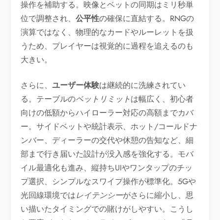
操作を補助する。映像とベットの同期はミリ秒単
位で調整され、
公平性
の確保に直結する。RNGの
演算ではなく、物理的なカードやルーレットを扱
うため、プレイヤーは視覚的に過程を追えるのも
大きい。
さらに、
ユーザー体験
は継続的に洗練されてい
る。テーブルの
ベットリミット
は幅広く、初心者
向けの低額からハイローラー対応の高額までカバ
ー。サイドベットや統計表示、ホット/コールドナ
ンバー、ディーラーの交代や休憩の告知など、細
部まで行き届いた設計が没入感を強化する。モバ
イル最適化も進み、縦持ちUIやワンタップのチッ
プ選択、シンプルなスワイプ操作が標準化。5Gや
光回線環境では
レイテンシー
がさらに縮小し、思
い描いたタイミングでの賭けがしやすい。こうし