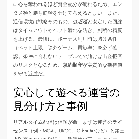
に心を奪われるほど資金配分が崩れるため、エン
タメ枠と勝ち筋枠を分けて考えるとよい。また、
通信環境は戦略そのもの。
低遅延
と安定した回線
はタイムアウトやベット漏れを防ぎ、判断の精度
を上げる。最後に、ボーナス利用時は賭け条件
（ベット上限、除外ゲーム、貢献率）を必ず確
認。条件に合わないテーブルでの賭けは出金拒否
のリスクとなるため、
規約順守
が実質的な期待値
を守る近道だ。
安心して遊べる運営の
見分け方と事例
リアルタイム配信は信頼が命。まずは運営の
ライ
センス
（例：MGA、UKGC、Gibraltarなど）と第三