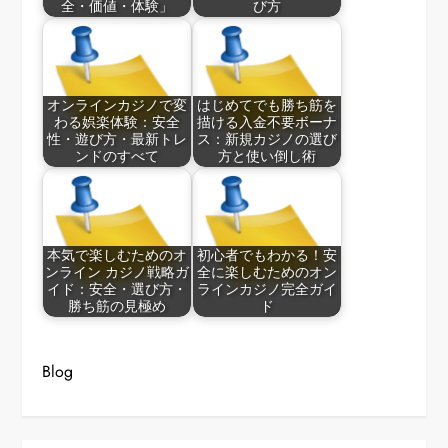
全・価値・体験」
び方
オンラインカジノで変
はじめてでも勝ち筋を
わる娯楽体験：安全
描ける入金不要ボーナ
性・遊び方・最新トレ
ス：新規カジノの選び
ンドのすべて
方と使い倒し術
本気で楽しむためのオ
初心者でもわかる！安
ンライン カジノ戦略ガ
全に楽しむためのオン
イド：安全・選び方・
ラインカジノ完全ガイ
勝ち筋の見極め
ド
Blog