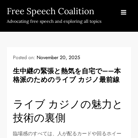
Skip
Free Speech Coalition
to
content
Advocating free speech and exploring all topics
Posted on:
November 20, 2025
生中継の緊張と熱気を自宅で——本
格派のためのライブ カジノ最前線
ライブ カジノの魅力と
技術の裏側
臨場感のすべては、人が配るカードや回るホイー