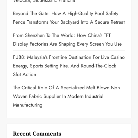
Velocità, Sicurezza E Praticità
t
Beyond The Gate: How A High-Quality Pool Safety
i
Fence Transforms Your Backyard Into A Secure Retreat
o
From Shenzhen To The World: How China’s TFT
n
Display Factories Are Shaping Every Screen You Use
FU88: Malaysia’s Frontline Destination For Live Casino
Energy, Sports Betting Fire, And Round‑the‑Clock
Slot Action
The Critical Role Of A Specialized Melt Blown Non
Woven Fabric Supplier In Modern Industrial
Manufacturing
Recent Comments