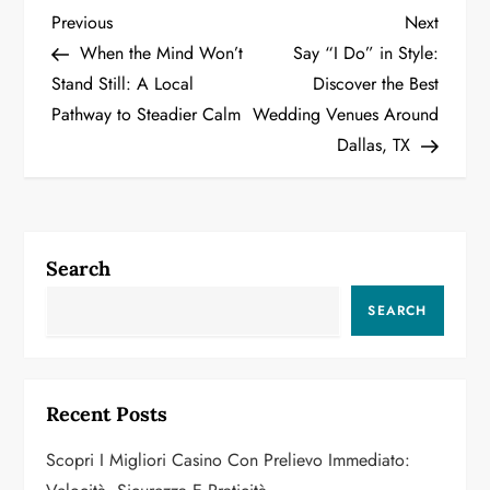
P
Previous
Next
Previous
Next
Post
Post
When the Mind Won’t
Say “I Do” in Style:
o
Stand Still: A Local
Discover the Best
Pathway to Steadier Calm
Wedding Venues Around
s
Dallas, TX
t
n
a
Search
v
SEARCH
i
g
Recent Posts
a
Scopri I Migliori Casino Con Prelievo Immediato: