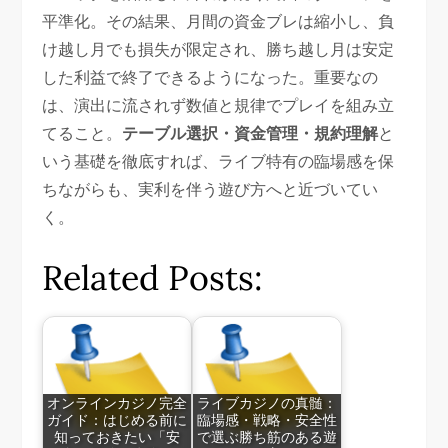
平準化。その結果、月間の資金ブレは縮小し、負
け越し月でも損失が限定され、勝ち越し月は安定
した利益で終了できるようになった。重要なの
は、演出に流されず数値と規律でプレイを組み立
てること。
テーブル選択・資金管理・規約理解
と
いう基礎を徹底すれば、ライブ特有の臨場感を保
ちながらも、実利を伴う遊び方へと近づいてい
く。
Related Posts:
オンラインカジノ完全
ライブカジノの真髄：
ガイド：はじめる前に
臨場感・戦略・安全性
知っておきたい「安
で選ぶ勝ち筋のある遊