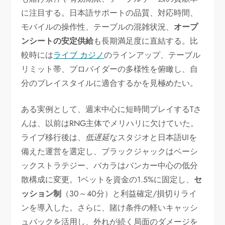
に注目する。日本語サポートの品質、対応時間、
モバイルの操作性、テーブルの混雑状況、
オープ
ンシートの安定供給
も長期満足度に直結する。比
較時には
ライブ カジノ
のラインアップ、テーブル
リミット帯、プロバイダーの多様性を俯瞰し、自
分のプレイスタイルに適合するかを見極めたい。
ある実例として、週末中心に短時間プレイするTさ
んは、以前はRNG主体でメリハリに欠けていた。
ライブ移行後は、
低遅延
なスタジオと日本語UIを
備えた運営を選定し、ブラックジャックはベーシ
ックストラテジー、バカラはバンカー中心の低分
散構成に変更。1ベットを資金の1.5%に固定し、
セ
ッション制
（30～40分）と利益確定/損切りライ
ンを導入した。さらに、賭け条件の軽いキャッシ
ュバックを活用し、外れが続く局面のダメージを