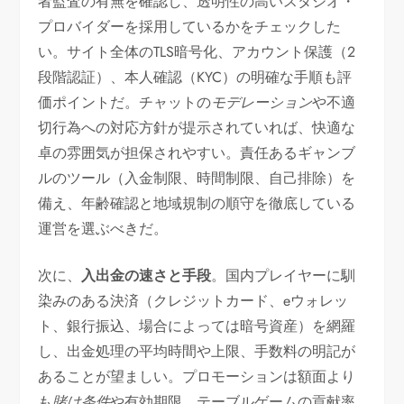
者監査の有無を確認し、透明性の高いスタジオ・
プロバイダーを採用しているかをチェックした
い。サイト全体のTLS暗号化、アカウント保護（2
段階認証）、本人確認（KYC）の明確な手順も評
価ポイントだ。チャットの
モデレーション
や不適
切行為への対応方針が提示されていれば、快適な
卓の雰囲気が担保されやすい。責任あるギャンブ
ルのツール（入金制限、時間制限、自己排除）を
備え、年齢確認と地域規制の順守を徹底している
運営を選ぶべきだ。
次に、
入出金の速さと手段
。国内プレイヤーに馴
染みのある決済（クレジットカード、eウォレッ
ト、銀行振込、場合によっては暗号資産）を網羅
し、出金処理の平均時間や上限、手数料の明記が
あることが望ましい。プロモーションは額面より
も
賭け条件
や有効期限、テーブルゲームの貢献率