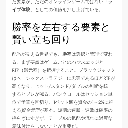
た要素が、ただのオンラインゲームではない「
ラ
イブ体験
」としての価値を押し上げている。
勝率を左右する要素と
賢い立ち回り
配当が見える世界でも、
勝率
は選択と管理で変わ
る。まず要点はゲームごとの
ハウスエッジ
と
RTP（還元率）を把握すること。ブラックジャック
はベーシックストラテジーに忠実であるほどRTPが
高くなり、ヒット/スタンド/ダブルの判断を統一
するとブレが減る。バンクロールはセッション単
位で予算を区切り、1ベット額を資金の1～2%に抑
える
資金管理
が基本。短期の連勝・連敗は確率の
揺らぎにすぎず、テーブルの気配や流れに過度な
意味付けをしないことが重要だ。