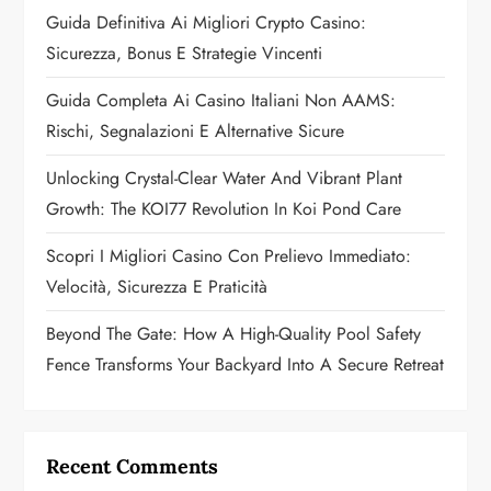
a
Guida Definitiva Ai Migliori Crypto Casino:
Sicurezza, Bonus E Strategie Vincenti
t
Guida Completa Ai Casino Italiani Non AAMS:
i
Rischi, Segnalazioni E Alternative Sicure
o
Unlocking Crystal-Clear Water And Vibrant Plant
n
Growth: The KOI77 Revolution In Koi Pond Care
Scopri I Migliori Casino Con Prelievo Immediato:
Velocità, Sicurezza E Praticità
Beyond The Gate: How A High-Quality Pool Safety
Fence Transforms Your Backyard Into A Secure Retreat
Recent Comments