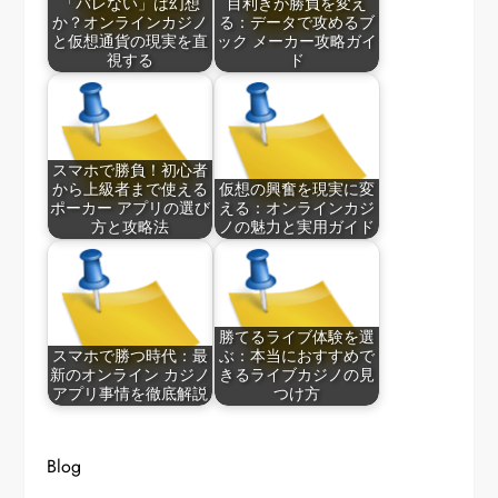
「バレない」は幻想
目利きが勝負を変え
か？オンラインカジノ
る：データで攻めるブ
と仮想通貨の現実を直
ック メーカー攻略ガイ
視する
ド
スマホで勝負！初心者
から上級者まで使える
仮想の興奮を現実に変
ポーカー アプリの選び
える：オンラインカジ
方と攻略法
ノの魅力と実用ガイド
勝てるライブ体験を選
スマホで勝つ時代：最
ぶ：本当におすすめで
新のオンライン カジノ
きるライブカジノの見
アプリ事情を徹底解説
つけ方
Blog