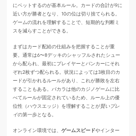
にベットするのが基本ルール。カードの合計が9に
近い方が勝者となり、10の位は切り捨てられる。
ゲームの流れを理解することで、短期的な判断ミ
スを減らすことができる。
まずはカード配給の仕組みを把握することが重
要。通常は6〜8デッキのシャッフルされたシュー
から配られ、最初にプレイヤーとバンカーにそれ
ぞれ2枚ずつ配られる。状況によっては3枚目のカ
ードが引かれるルールがあり、これが勝敗を左右
することもある。バカラは他のカジノゲームに比
べてルールが固定されているため、ルール上の優
位性（ハウスエッジ）を理解することが
賢いプレ
イ
の第一歩となる。
オンライン環境では、
ゲームスピード
やインター