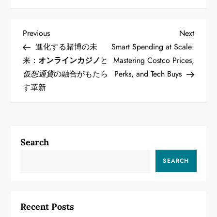
P
Previous
Next
Previous
Next
Post
Post
進化する賭博の未
Smart Spending at Scale:
o
来：
オンラインカジノ
と
Mastering Costco Prices,
仮想通貨
の融合がもたら
Perks, and Tech Buys
s
す革新
t
n
a
Search
v
SEARCH
i
g
Recent Posts