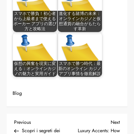
スマホで勝負！初心者
進化する賭博の未来：
から上級者まで使える
オンラインカジノと仮
ポーカー アプリの選び
想通貨の融合がもたら
方と攻略法
す革新
仮想の興奮を現実に変
スマホで勝つ時代：最
える：オンラインカジ
新のオンライン カジノ
ノの魅力と実用ガイド
アプリ事情を徹底解説
Blog
P
Previous
Next
Previous
Next
Post
Post
Scopri i segreti dei
Luxury Accents: How