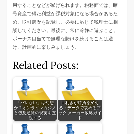
用することなどが挙げられます。税務面では、暗
号資産で得た利益が課税対象になる場合があるた
め、取引履歴を記録し、必要に応じて税理士に相
談してください。最後に、常に冷静に遊ぶこと。
ボーナス目当てで無理な賭けを続けることは避
け、計画的に楽しみましょう。
Related Posts:
「バレない」は幻想
目利きが勝負を変え
か？オンラインカジノ
る：データで攻めるブ
と仮想通貨の現実を直
ック メーカー攻略ガイ
視する
ド