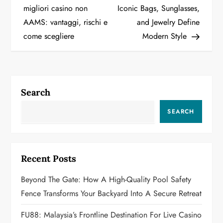
o
migliori casino non
Iconic Bags, Sunglasses,
AAMS: vantaggi, rischi e
and Jewelry Define
s
come scegliere
Modern Style
t
n
a
Search
v
SEARCH
i
g
Recent Posts
a
Beyond The Gate: How A High-Quality Pool Safety
Fence Transforms Your Backyard Into A Secure Retreat
t
FU88: Malaysia’s Frontline Destination For Live Casino