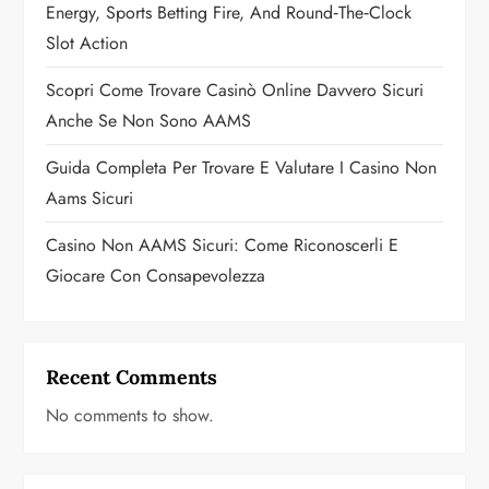
i
Energy, Sports Betting Fire, And Round‑the‑Clock
o
Slot Action
n
Scopri Come Trovare Casinò Online Davvero Sicuri
Anche Se Non Sono AAMS
Guida Completa Per Trovare E Valutare I Casino Non
Aams Sicuri
Casino Non AAMS Sicuri: Come Riconoscerli E
Giocare Con Consapevolezza
Recent Comments
No comments to show.