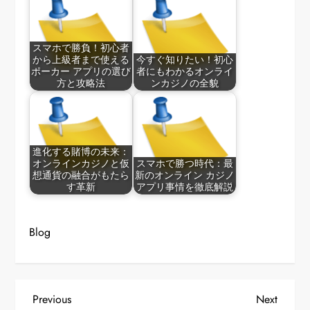
スマホで勝負！初心者
から上級者まで使える
今すぐ知りたい！初心
ポーカー アプリの選び
者にもわかるオンライ
方と攻略法
ンカジノの全貌
進化する賭博の未来：
オンラインカジノと仮
スマホで勝つ時代：最
想通貨の融合がもたら
新のオンライン カジノ
す革新
アプリ事情を徹底解説
Blog
P
Previous
Next
Previous
Next