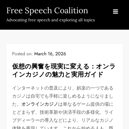
Skip
Free Speech Coalition
to
content
Advocating free speech and exploring all topics
Posted on:
March 16, 2026
仮想の興奮を現実に変える：オンラ
インカジノの魅力と実用ガイド
インターネットの普及により、娯楽の一つである
カジノは自宅でも手軽に楽しめるようになりまし
た。
オンラインカジノ
は単なるゲーム提供の場に
とどまらず、技術革新や決済手段の多様化、ライ
ブディーラーの導入などにより、リアルなカジノ
体験を再現しています。これから始める人も、既