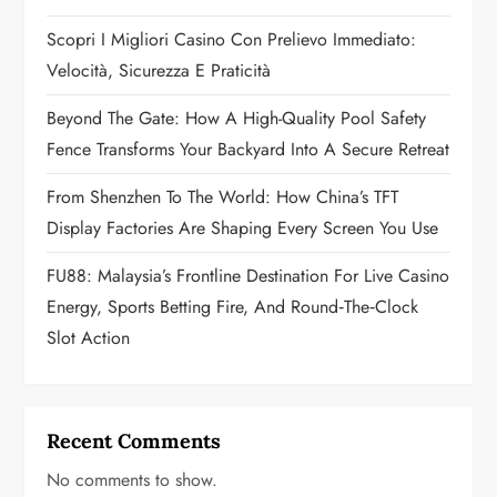
i
Scopri I Migliori Casino Con Prelievo Immediato:
o
Velocità, Sicurezza E Praticità
n
Beyond The Gate: How A High-Quality Pool Safety
Fence Transforms Your Backyard Into A Secure Retreat
From Shenzhen To The World: How China’s TFT
Display Factories Are Shaping Every Screen You Use
FU88: Malaysia’s Frontline Destination For Live Casino
Energy, Sports Betting Fire, And Round‑the‑Clock
Slot Action
Recent Comments
No comments to show.