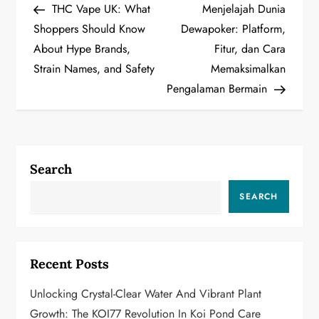
Post
Post
THC Vape UK: What
Menjelajah Dunia
o
Shoppers Should Know
Dewapoker: Platform,
About Hype Brands,
Fitur, dan Cara
s
Strain Names, and Safety
Memaksimalkan
t
Pengalaman Bermain
n
a
Search
v
SEARCH
i
g
Recent Posts
a
Unlocking Crystal-Clear Water And Vibrant Plant
t
Growth: The KOI77 Revolution In Koi Pond Care