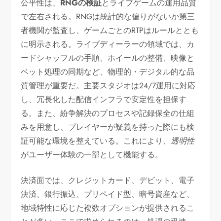
公平性は、
RNGの検証
とライブゲームの運用品質
で左右される。RNGは統計的な偏りがないか第三
者機関が監査し、ゲームごとのRTPはルールととも
に明示される。ライブディーラーの領域では、カ
ードシャッフルの手順、ホイールの整備、映像と
ベット処理の同期など、物理的・デジタル的な品
質管理が重要だ。主要スタジオは24/7運用に対応
し、冗長化した配信インフラで安定性を担保す
る。また、紛争解決のプロセスや記録保全の仕組
みを用意し、プレイヤーが疑義を持った際にも検
証可能な環境を整えている。これにより、
透明性
がユーザー体験の一部として機能する。
決済面では、クレジットカード、デビット、電子
決済、銀行振込、プリペイド型、暗号資産など、
地域特性に応じた複数オプションが提供されるこ