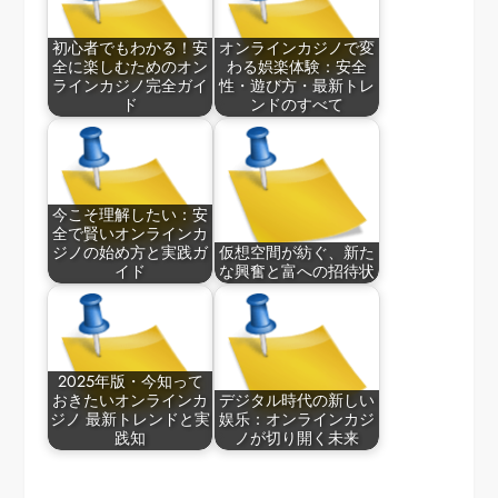
初心者でもわかる！安
オンラインカジノで変
全に楽しむためのオン
わる娯楽体験：安全
ラインカジノ完全ガイ
性・遊び方・最新トレ
ド
ンドのすべて
今こそ理解したい：安
全で賢いオンラインカ
ジノの始め方と実践ガ
仮想空間が紡ぐ、新た
イド
な興奮と富への招待状
2025年版・今知って
おきたいオンラインカ
デジタル時代の新しい
ジノ 最新トレンドと実
娱乐：オンラインカジ
践知
ノが切り開く未来