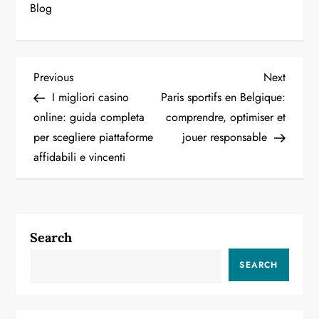
Blog
P
Previous
Next
Previous
Next
Post
Post
I migliori casino
Paris sportifs en Belgique:
o
online: guida completa
comprendre, optimiser et
per scegliere piattaforme
jouer responsable
s
affidabili e vincenti
t
n
a
Search
v
SEARCH
i