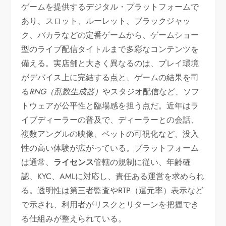
ゲームを提供するデジタル・プラットフォームで
あり、スロット、ルーレット、ブラックジャッ
ク、バカラなどの定番ゲームから、ゲームショー
型のライブ配信タイトルまで多彩なコンテンツを
備える。実店舗と大きく異なるのは、プレイ環境
がデバイス上に完結する点と、ゲームの結果を司
る
RNG（乱数生成器）
やスタジオ配信など、ソフ
トウェアが公平性と臨場感を担う点だ。近年はラ
イブディーラーの普及で、ディーラーとの会話、
複数アングルの映像、ベットの可視化など、没入
性の高い体験が広がっている。プラットフォーム
は通常、
ライセンス
管轄の規制に従い、年齢確
認、KYC、AMLに対応し、責任ある運営を求められ
る。透明性は第三者監査やRTP（還元率）表示など
で示され、利用者がリスクとリターンを把握でき
る仕組みが整えられている。