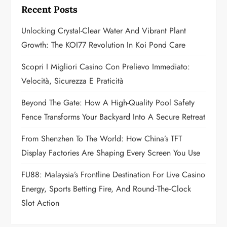
g
Recent Posts
a
Unlocking Crystal-Clear Water And Vibrant Plant
Growth: The KOI77 Revolution In Koi Pond Care
t
Scopri I Migliori Casino Con Prelievo Immediato:
i
Velocità, Sicurezza E Praticità
o
Beyond The Gate: How A High-Quality Pool Safety
n
Fence Transforms Your Backyard Into A Secure Retreat
From Shenzhen To The World: How China’s TFT
Display Factories Are Shaping Every Screen You Use
FU88: Malaysia’s Frontline Destination For Live Casino
Energy, Sports Betting Fire, And Round‑the‑Clock
Slot Action