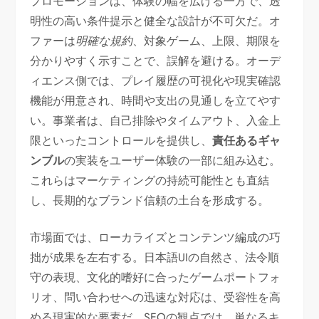
プロモーションは、体験の幅を広げる一方で、透
明性の高い条件提示と健全な設計が不可欠だ。オ
ファーは
明確な規約
、対象ゲーム、上限、期限を
分かりやすく示すことで、誤解を避ける。オーデ
ィエンス側では、プレイ履歴の可視化や現実確認
機能が用意され、時間や支出の見通しを立てやす
い。事業者は、自己排除やタイムアウト、入金上
限といったコントロールを提供し、
責任あるギャ
ンブル
の実装をユーザー体験の一部に組み込む。
これらはマーケティングの持続可能性とも直結
し、長期的なブランド信頼の土台を形成する。
市場面では、ローカライズとコンテンツ編成の巧
拙が成果を左右する。日本語UIの自然さ、法令順
守の表現、文化的嗜好に合ったゲームポートフォ
リオ、問い合わせへの迅速な対応は、受容性を高
める現実的な要素だ。SEOの観点では、単なるキ