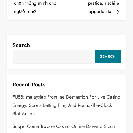
chọn thông minh cho
pratica, rischi e
s
người chơi
opportunità
t
n
a
Search
v
SEARCH
i
g
Recent Posts
a
FU88: Malaysia’s Frontline Destination For Live Casino
Energy, Sports Betting Fire, And Round‑the‑Clock
t
Slot Action
i
Scopri Come Trovare Casinò Online Davvero Sicuri