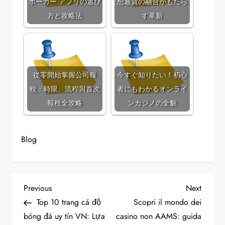
ポーカー アプリの選び
想通貨の融合がもたら
方と攻略法
す革新
從零開始掌握公司報
今すぐ知りたい！初心
稅：時限、流程與首次
者にもわかるオンライ
報稅全攻略
ンカジノの全貌
Blog
P
Previous
Next
Previous
Next
Post
Post
Top 10 trang cá độ
Scopri il mondo dei
o
bóng đá uy tín VN: Lựa
casino non AAMS: guida