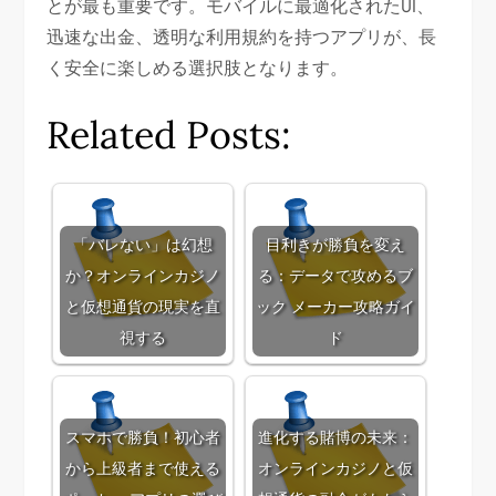
とが最も重要です。モバイルに最適化されたUI、
迅速な出金、透明な利用規約を持つアプリが、長
く安全に楽しめる選択肢となります。
Related Posts:
「バレない」は幻想
目利きが勝負を変え
か？オンラインカジノ
る：データで攻めるブ
と仮想通貨の現実を直
ック メーカー攻略ガイ
視する
ド
スマホで勝負！初心者
進化する賭博の未来：
から上級者まで使える
オンラインカジノと仮