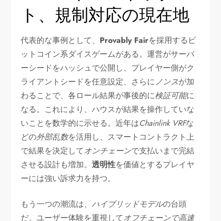
ト、規制対応の現在地
代表的な事例として、
Provably Fair
を採用するビ
ットコイン系ダイスゲームがある。運営がサーバ
ーシードをハッシュで公開し、プレイヤー側がク
ライアントシードを任意設定、さらに
ノンス
が加
わることで、各ロール結果が事後的に
検証可能
に
なる。これにより、ハウスが結果を操作していな
いことを数学的に示せる。近年は
Chainlink VRF
な
どの
外部乱数
を活用し、スマートコントラクト上
で結果を決定して
オンチェーン
で支払いまで完結
させる設計も増加。
透明性
を価値とするプレイヤ
ーには強い訴求力を持つ。
もう一つの潮流は、
ハイブリッドモデル
の台頭
だ。ユーザー体験を重視して
オフチェーンで高速