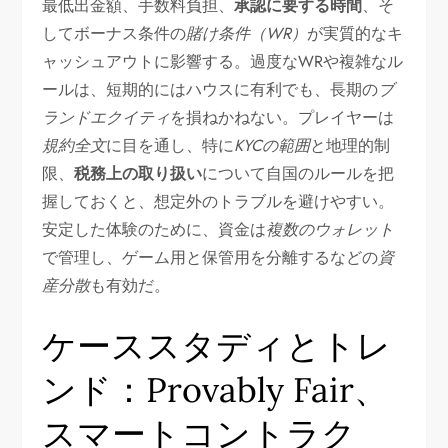
最低出金額、手数料負担、
承認に要する時間
、そ
してボーナス条件の
賭け条件（WR）
が実質的なキ
ャッシュアウトに影響する。過度なWRや複雑なル
ールは、短期的にはハウスに有利でも、長期の
ブ
ランドエクイティ
を損ねかねない。プレイヤーは
規約全文
に目を通し、特に
KYCの範囲
と地理的制
限、
税務上の取り扱い
について自国のルールを把
握しておくと、想定外のトラブルを避けやすい。
安定した体験のために、資金は
複数のウォレット
で管理し、ゲーム用と保管用を分離するなどの
資
産分散
も有効だ。
ケーススタディとトレ
ンド：Provably Fair、
スマートコントラク