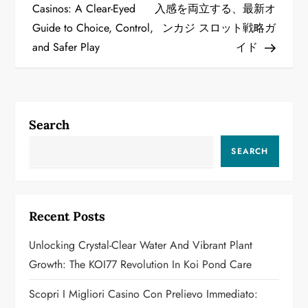
o
Casinos: A Clear-Eyed
入感を両立する、最新オ
Guide to Choice, Control,
ンカジ スロット戦略ガ
s
and Safer Play
イド
t
n
a
Search
v
SEARCH
i
g
Recent Posts
a
Unlocking Crystal-Clear Water And Vibrant Plant
Growth: The KOI77 Revolution In Koi Pond Care
t
Scopri I Migliori Casino Con Prelievo Immediato:
i