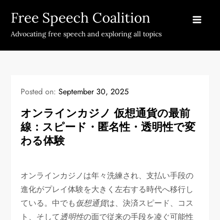
Skip
Free Speech Coalition
to
content
Advocating free speech and exploring all topics
Posted on:
September 30, 2025
オンラインカジノ 仮想通貨の最前
線：スピード・匿名性・透明性で変
わる体験
オンラインカジノは年々洗練され、支払い手段の
進化がプレイ体験を大きく左右する時代へ移行し
ている。中でも
仮想通貨
は、決済スピード、コス
ト、そして
透明性
の面で従来の手段を凌ぐ可能性