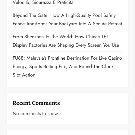
Velocità, Sicurezza E Praticità
o
Beyond The Gate: How A High-Quality Pool Safety
n
Fence Transforms Your Backyard Into A Secure Retreat
From Shenzhen To The World: How China’s TFT
Display Factories Are Shaping Every Screen You Use
FU88: Malaysia’s Frontline Destination For Live Casino
Energy, Sports Betting Fire, And Round‑the‑Clock
Slot Action
Recent Comments
No comments to show.