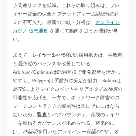
ト
関連リスクを低減。これらの取り組みは、プレ
イヤー資金の保全と
プラットフォーム継続性
の両
立に不可欠だ。最新の比較・分析は、
オンライン
カジノ 仮想通貨
を通じて動向を追うと理解が早
い。
加えて、
レイヤー2
や
代替L1
の採用拡大は、手数料
と
最終性
のバランスを改善している。
Arbitrum/OptimismはEVM互換で開発資産を活かし
やすく、Polygonは
手数料の安定
が魅力。Solanaは
高TPS
により
マイクロベット
や
リアルタイム抽選
の
可能性を広げる。一方で、ネットワーク障害や
ス
マートコントラクトの脆弱性
は常にゼロにはなら
ないため、
監査
と
バグバウンティ
、
保険
のレイヤ
ーを重ねるガバナンスが求められる。将来的に
は、
ZK証明
を用いた
プライバシー保護KYC
や、
オ