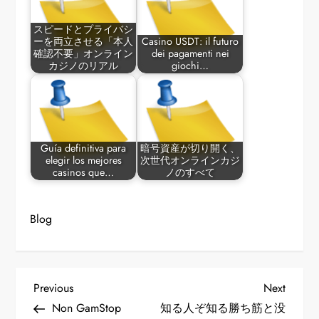
スピードとプライバシ
ーを両立させる「本人
Casino USDT: il futuro
確認不要」オンライン
dei pagamenti nei
カジノのリアル
giochi…
Guía definitiva para
暗号資産が切り開く、
elegir los mejores
次世代オンラインカジ
casinos que…
ノのすべて
Blog
P
Previous
Next
Previous
Next
Post
Post
Non GamStop
知る人ぞ知る勝ち筋と没