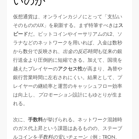
いのか
仮想通貨は、オンラインカジノにとって「支払い
そのもののUX」を刷新する。まず特筆すべきは
ス
ピード
だ。ビットコインやイーサリアムのL2、ソ
ラナなどのネットワークを用いれば、入金は数秒
から数分で反映され、
出金の反応時間
も従来の銀
行送金より圧倒的に短縮できる。加えて、国境を
越えたプレイヤーの
アクセス性
が高まり、為替や
銀行営業時間に左右されにくい。結果として、プ
レイヤーの継続率と運営のキャッシュフロー効率
は向上し、
プロモーション
設計にもゆとりが生ま
れる。
次に、
手数料
が挙げられる。ネットワーク混雑時
のガス代上昇という課題はあるものの、ステーブ
ルコインを
手数料の安いチェーン
（例：TRON、