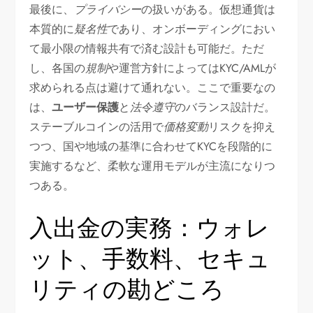
最後に、
プライバシー
の扱いがある。仮想通貨は
本質的に
疑名性
であり、オンボーディングにおい
て最小限の情報共有で済む設計も可能だ。ただ
し、各国の
規制
や運営方針によってはKYC/AMLが
求められる点は避けて通れない。ここで重要なの
は、
ユーザー保護
と
法令遵守
のバランス設計だ。
ステーブルコインの活用で
価格変動
リスクを抑え
つつ、国や地域の基準に合わせてKYCを段階的に
実施するなど、柔軟な運用モデルが主流になりつ
つある。
入出金の実務：ウォレ
ット、手数料、セキュ
リティの勘どころ