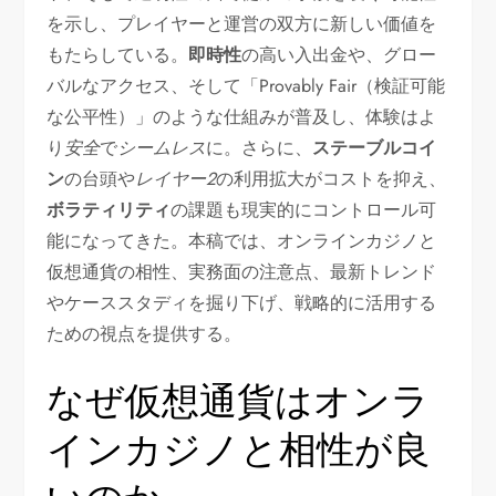
を示し、プレイヤーと運営の双方に新しい価値を
もたらしている。
即時性
の高い入出金や、グロー
バルなアクセス、そして「Provably Fair（検証可能
な公平性）」のような仕組みが普及し、体験はよ
り
安全
で
シームレス
に。さらに、
ステーブルコイ
ン
の台頭や
レイヤー2
の利用拡大がコストを抑え、
ボラティリティ
の課題も現実的にコントロール可
能になってきた。本稿では、オンラインカジノと
仮想通貨の相性、実務面の注意点、最新トレンド
やケーススタディを掘り下げ、戦略的に活用する
ための視点を提供する。
なぜ仮想通貨はオンラ
インカジノと相性が良