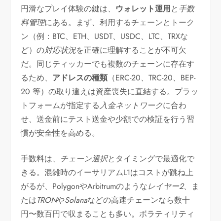
円滑なプレイ体験の鍵は、
ウォレット運用
と
手数
料管理
にある。まず、利用するチェーンとトーク
ン（例：BTC、ETH、USDT、USDC、LTC、TRXな
ど）の
対応状況
を正確に理解することが不可欠
だ。同じティッカーでも複数のチェーンに存在す
るため、
アドレスの種類
（ERC-20、TRC-20、BEP-
20 等）の取り違えは資産喪失に直結する。プラッ
トフォームが指定する
入金ネットワーク
に合わ
せ、送金前にテスト送金や少額での検証を行う習
慣が安全性を高める。
手数料は、
チェーン選択
とタイミングで最適化で
きる。混雑時のイーサリアムL1はコストが跳ね上
がるが、PolygonやArbitrumのような
レイヤー2
、ま
たは
TRON
や
Solana
などの高速チェーンなら数十
円〜数百円で収まることも多い。ボラティリティ