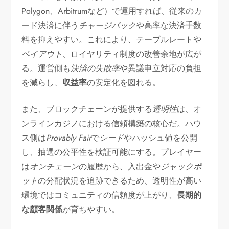
Polygon、Arbitrumなど）で運用すれば、従来のカ
ード決済に伴う
チャージバック
や高率な決済手数
料を抑えやすい。これにより、テーブルレートや
ペイアウト
、ロイヤリティ制度の改善余地が広が
る。運営側も
決済の失敗率
や異議申立対応の負担
を減らし、
収益率
の安定化を図れる。
また、ブロックチェーンが提供する
透明性
は、オ
ンラインカジノにおける信頼構築の核心だ。ハウ
ス側は
Provably Fair
で
シード
やハッシュ値を公開
し、抽選の公平性を検証可能にする。プレイヤー
は
オンチェーン
の履歴から、入出金や
ジャックポ
ット
の分配状況を追跡できるため、透明性が高い
環境ではコミュニティの信頼度が上がり、
長期的
な顧客関係
が育ちやすい。