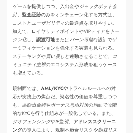
ゲーム
を提供しつつ、入出金や
ジャックポット会
計
、
監査証跡
のみをオンチェーン化する方式は、
コストと
ユーザビリティ
の最適点を取りやすい。
加えて、ロイヤリティポイントやVIPティアを
トー
クン化
し、
譲渡可能
または
バーン可能
な設計でゲ
ーミフィケーションを強化する実装も見られる。
ステーキングや
買い戻し
と連動させることで、
コ
ミュニティ主導
のエコシステム形成を狙うケース
も増えている。
規制面では、
AML/KYC
やトラベルルールへの対
応が実務上の焦点だ。疑名性の価値を尊重しつつ
も、
高額出金時
や
ボーナス悪用対策
の局面で段階
的なKYCを行う仕組みが一般化している。また、
ジオフェンシング
や
IP監視
、
アドレススクリーニ
ング
の導入により、規制不適合リスクや
制裁リス