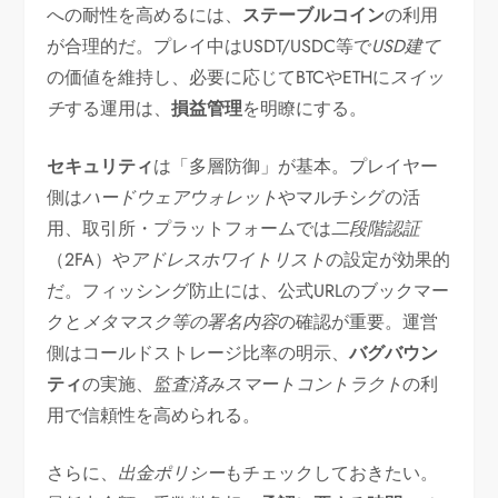
への耐性を高めるには、
ステーブルコイン
の利用
が合理的だ。プレイ中はUSDT/USDC等で
USD建て
の価値を維持し、必要に応じてBTCやETHに
スイッ
チ
する運用は、
損益管理
を明瞭にする。
セキュリティ
は「多層防御」が基本。プレイヤー
側は
ハードウェアウォレット
やマルチシグの活
用、取引所・プラットフォームでは
二段階認証
（2FA）や
アドレスホワイトリスト
の設定が効果的
だ。フィッシング防止には、公式URLのブックマー
クと
メタマスク等の署名内容
の確認が重要。運営
側はコールドストレージ比率の明示、
バグバウン
ティ
の実施、
監査済みスマートコントラクト
の利
用で信頼性を高められる。
さらに、
出金ポリシー
もチェックしておきたい。