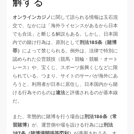
解する
オンラインカジノ
に関して語られる情報は玉石混
交で、なかには「海外ライセンスがあるから日本
でも合法」と断じる解説もある。しかし、日本国
内での賭け行為は、原則として
刑法185条（賭博
罪）
によって禁じられる。例外は、法律で特別に
認められた公営競技（競馬・競輪・競艇・オート
レース）や、宝くじ、スポーツ振興くじなどに限
られている。つまり、サイトのサーバが海外にあ
ろうと、利用者が日本に居住し、日本国内から賭
ける行為そのものは
違法
と評価されるのが基本線
だ。
また、常態的に賭博を行う場合は
刑法186条（常
習賭博）
が、運営側や場を設ける行為には
刑法
187条（賭博場開張等図利）
が適用されうる。オ