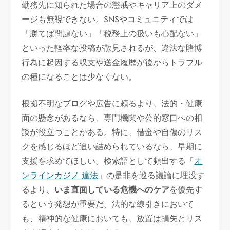
勤務先に知られた場合の懲戒やキャリア上のダメ
ージも無視できない。SNSやコミュニティでは
「勝てば問題ない」「税務上の扱いも心配ない」
といった軽率な投稿が散見されるが、違法な賭博
行為に起因する収支や送金履歴が後からトラブル
の種になることは少なくない。
根拠不明なブログや広告に頼るより、法的・健康
面の懸念があるなら、専門機関や公的窓口への相
談が役立つことがある。特に、借金や自傷のリス
クを感じるほど追い詰められているなら、早期に
支援を求めてほしい。検索語として頻出する「
オ
ンラインカジノ 違法
」の是非を巡る議論に埋没す
るより、
いま直面している危機へのケア
を優先す
るという発想が重要だ。法的な線引きにおいて
も、精神的な健康においても、放置は損失とリス