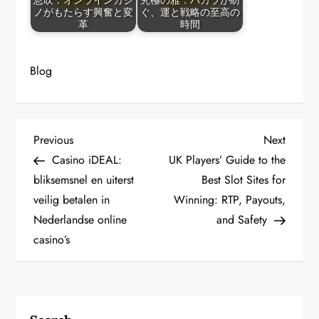
息吹：オンラインカジ
究極の雅：バカラが紡
ノがもたらす興奮と変
ぐ、運と戦略の至高の
革
時間
Blog
P
Previous
Next
Previous
Next
Post
Post
Casino iDEAL:
UK Players’ Guide to the
o
bliksemsnel en uiterst
Best Slot Sites for
veilig betalen in
Winning: RTP, Payouts,
s
Nederlandse online
and Safety
t
casino’s
n
a