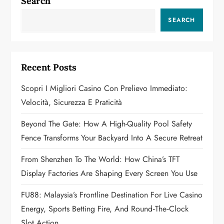
Search
v
SEARCH
i
g
Recent Posts
a
Scopri I Migliori Casino Con Prelievo Immediato:
t
Velocità, Sicurezza E Praticità
i
Beyond The Gate: How A High-Quality Pool Safety
o
Fence Transforms Your Backyard Into A Secure Retreat
n
From Shenzhen To The World: How China’s TFT
Display Factories Are Shaping Every Screen You Use
FU88: Malaysia’s Frontline Destination For Live Casino
Energy, Sports Betting Fire, And Round‑the‑Clock
Slot Action