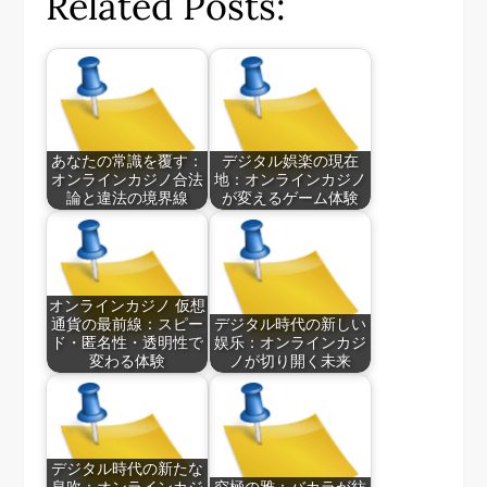
Related Posts:
あなたの常識を覆す：
デジタル娯楽の現在
オンラインカジノ合法
地：オンラインカジノ
論と違法の境界線
が変えるゲーム体験
オンラインカジノ 仮想
通貨の最前線：スピー
デジタル時代の新しい
ド・匿名性・透明性で
娱乐：オンラインカジ
変わる体験
ノが切り開く未来
デジタル時代の新たな