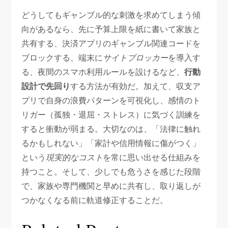
どうしてもギャンブル的な刺激を求めてしまう傾
向があるなら、先に予算上限を紙に書いて家族と
共有する、決済アプリのギャンブル関連コードを
ブロックする、端末に
サイトブロッカー
を導入す
る、夜間のスマホ利用ルールを設けるなど、
行動
設計で先回り
する方法が有効だ。加えて、収支ア
プリで自身の浪費パターンを可視化し、感情のト
リガー（孤独・退屈・ストレス）に気づく訓練を
すると衝動が弱まる。大切なのは、「法律に触れ
るかもしれない」「家計や信用情報に傷がつく」
という
現実的なコスト
を常に思い出せる仕組みを
持つこと。そして、少しでも危うさを感じた段階
で、家族や専門機関と早めに共有し、取り返しが
つかなくなる前に軌道修正することだ。