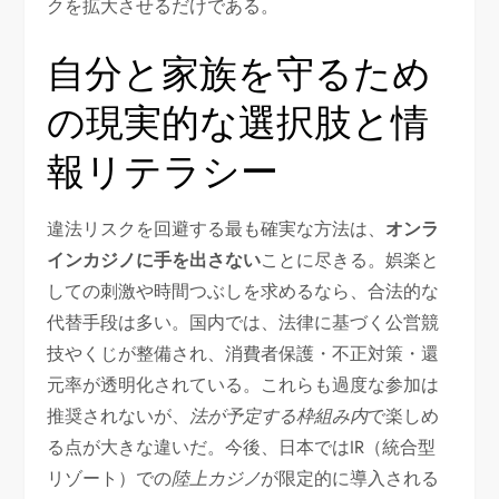
クを拡大させるだけである。
自分と家族を守るため
の現実的な選択肢と情
報リテラシー
違法リスクを回避する最も確実な方法は、
オンラ
インカジノに手を出さない
ことに尽きる。娯楽と
しての刺激や時間つぶしを求めるなら、合法的な
代替手段は多い。国内では、法律に基づく公営競
技やくじが整備され、消費者保護・不正対策・還
元率が透明化されている。これらも過度な参加は
推奨されないが、
法が予定する枠組み内
で楽しめ
る点が大きな違いだ。今後、日本ではIR（統合型
リゾート）での
陸上カジノ
が限定的に導入される