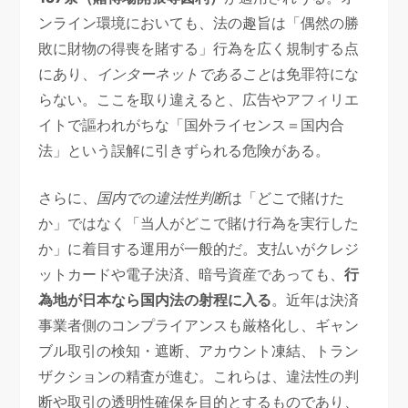
ンライン環境においても、法の趣旨は「偶然の勝
敗に財物の得喪を賭する」行為を広く規制する点
にあり、
インターネットであること
は免罪符にな
らない。ここを取り違えると、広告やアフィリエ
イトで謳われがちな「国外ライセンス＝国内合
法」という誤解に引きずられる危険がある。
さらに、
国内での違法性判断
は「どこで賭けた
か」ではなく「当人がどこで賭け行為を実行した
か」に着目する運用が一般的だ。支払いがクレジ
ットカードや電子決済、暗号資産であっても、
行
為地が日本なら国内法の射程に入る
。近年は決済
事業者側のコンプライアンスも厳格化し、ギャン
ブル取引の検知・遮断、アカウント凍結、トラン
ザクションの精査が進む。これらは、違法性の判
断や取引の透明性確保を目的とするものであり、