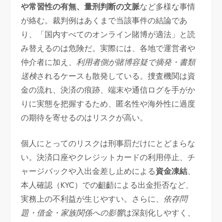
や常習性の有無、量刑判断の文脈
など多様な事情
が絡む。裁判例はあくまで当該事件の結論であ
り、「国内すべてのオンライン賭博が適法」と読
み替えるのは危険だ。実際には、各地で運営者や
仲介者に加え、
利用者側が賭博容疑で摘発・書類
送検
されるケースも散発している。捜査機関は資
金の流れ、決済の痕跡、端末や通信ログを手がか
りに実態を把握するため、匿名性や海外性に過度
の期待を寄せるのはリスクが高い。
個人にとってのリスクは刑事罰だけにとどまらな
い。決済口座やクレジットカードの利用停止、チ
ャージバックや入出金差し止めによる
資金凍結
、
本人確認（KYC）での齟齬による出金拒否など、
実務上の不利益が生じやすい。さらに、
依存問
題・借金・家族関係への影響
は深刻化しやすく、