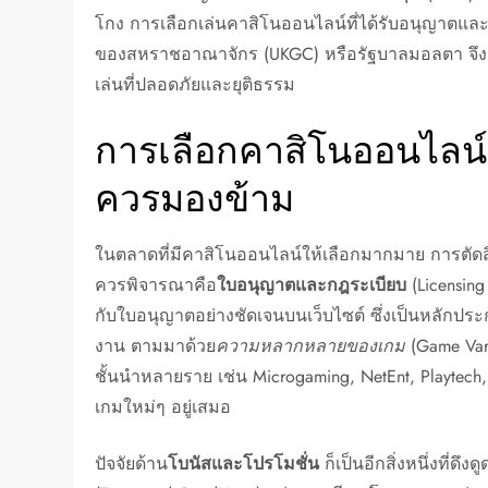
โกง การเลือกเล่นคาสิโนออนไลน์ที่ได้รับอนุญาตแล
ของสหราชอาณาจักร (UKGC) หรือรัฐบาลมอลตา จึงเป็
เล่นที่ปลอดภัยและยุติธรรม
การเลือกคาสิโนออนไลน์ที่ด
ควรมองข้าม
ในตลาดที่มีคาสิโนออนไลน์ให้เลือกมากมาย การตัดสิ
ควรพิจารณาคือ
ใบอนุญาตและกฎระเบียบ
(Licensing
กับใบอนุญาตอย่างชัดเจนบนเว็บไซต์ ซึ่งเป็นหลักประ
งาน ตามมาด้วย
ความหลากหลายของเกม
(Game Vari
ชั้นนำหลายราย เช่น Microgaming, NetEnt, Playtech
เกมใหม่ๆ อยู่เสมอ
ปัจจัยด้าน
โบนัสและโปรโมชั่น
ก็เป็นอีกสิ่งหนึ่งที่ดึง