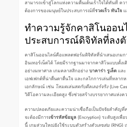
สามารถเข้าสู่โลกแห่งความตื่นเต้นเร้าใจได้ทันที ความ
ต้องการของมนุษย์ในประสบการณ์ที่
รวดเร็ว ทันใจ
แล
ทำความรู้จักคาสิโนออนไ
ประสบการณ์ดิจิทัลที่ลงต
คาสิโนออนไลน์คือแพลตฟอร์มดิจิทัลที่นำเสนอเกมก
อินเทอร์เน็ตได้ โดยมีรากฐานมาจากคาสิโนแบบดั้งเดิม
อย่างมหาศาล เกมคลาสสิกอย่าง
บาคาร่า
รูเล็ต
แล
เอฟเฟกต์ที่น่าตื่นตาตื่นใจ และกลไกการเล่นที่หลากหลา
เอกลักษณ์ เช่น
โหมดเล่นสดกับดีลเลอร์จริง
(Live Cas
วิดีโอความละเอียดสูง ซึ่งช่วยสร้างบรรยากาศแห่งค
ความปลอดภัยและความน่าเชื่อถือเป็นปัจจัยสำคัญที่
จะต้องมีการ
เข้ารหัสข้อมูล
(Encryption) ระดับสูงเพ
นี้ เกมส่วนใหญ่ยังใช้ระบบ
ตัวสร้างตัวเลขสุ่ม
(RNG) เพ