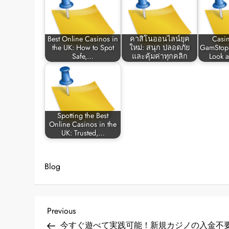
Best Online Casinos in
คาสิโนออนไลน์ยุค
Casi
the UK: How to Spot
ใหม่: สนุก ปลอดภัย
GamStop:
Safe,…
และคุ้มค่าทุกคลิก
Look 
Spotting the Best
Online Casinos in the
UK: Trusted,…
Blog
P
Previous
Previous
Post
今すぐ遊べて実践可能！新規カジノの入金不