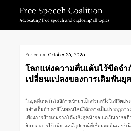
Skip
Free Speech Coalition
to
content
Advocating free speech and exploring all topics
Posted on:
October 25, 2025
โลกแห่งความตื่นเต้นไร้ขีดจ
เปลี่ยนแปลงของการเดิมพันยุค
ในยุคที่เทคโนโลยีก้าวเข้ามาเป็นส่วนหนึ่งในชีวิตประจ
อย่างเต็มตัว คาสิโนออนไลน์ได้กลายเป็นปรากฏการณ์ที
เพียงการย้ายเกมจากโต๊ะจริงสู่หน้าจอ แต่เป็นการสร
จินตนาการได้ เพียงแค่มีอุปกรณ์ที่เชื่อมต่ออินเทอร์เน