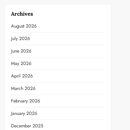
Archives
August 2026
July 2026
June 2026
May 2026
April 2026
March 2026
February 2026
January 2026
December 2025