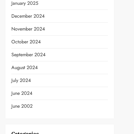
January 2025
December 2024
November 2024
October 2024
September 2024
August 2024
July 2024
June 2024
June 2002
Categories