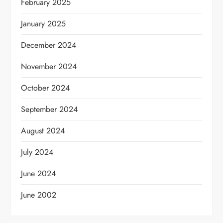
February 2025
January 2025
December 2024
November 2024
October 2024
September 2024
August 2024
July 2024
June 2024
June 2002