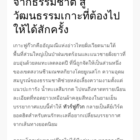
จากธรรมชาติ สู่
วัฒนธรรมเกาะที่ต้องไป
ให้ได้สักครั้ง
เกาะฟูก๊วกคืออัญมณีแห่งอ่าวไทยฝั่งเวียดนามใต้
พื้นที่ส่วนใหญ่เป็นป่าฝนเขตร้อนและแนวชายฝั่งยาวที่
อบอุ่นด้วยลมทะเลตลอดปี ที่นี่ถูกจัดให้เป็นส่วนหนึ่ง
ของเขตสงวนชีวมณฑลกิยางโดยยูเนสโก ความอุดม
สมบูรณ์ของธรรมชาติช่วยหล่อเลี้ยงความงามตั้งแต่
แนวปะการัง น้ำทะเลสีมรกต ไปจนถึงหาดทรายเนียน
ละเอียดที่ทอดยาวเหมือนผ้าคลุมสีทองในยามเย็น
บรรยากาศแบบนี้ทำให้
ทัวร์ฟูก๊วก
กลายเป็นคีย์เวิร์ด
ยอดฮิตสำหรับคนรักทะเลที่อยากเปลี่ยนบรรยากาศ
จากเส้นทางยอดนิยม