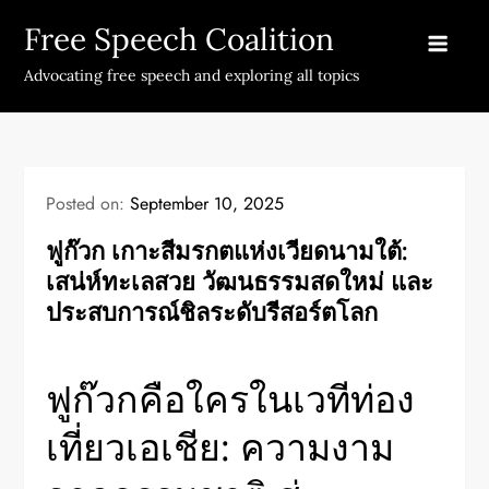
Skip
Free Speech Coalition
to
content
Advocating free speech and exploring all topics
Posted on:
September 10, 2025
ฟูก๊วก เกาะสีมรกตแห่งเวียดนามใต้:
เสน่ห์ทะเลสวย วัฒนธรรมสดใหม่ และ
ประสบการณ์ชิลระดับรีสอร์ตโลก
ฟูก๊วกคือใครในเวทีท่อง
เที่ยวเอเชีย: ความงาม