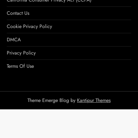
Contact Us
Cookie Privacy Policy
DMCA
Privacy Policy
Terms Of Use
Theme Emerge Blog by
Kantipur Themes