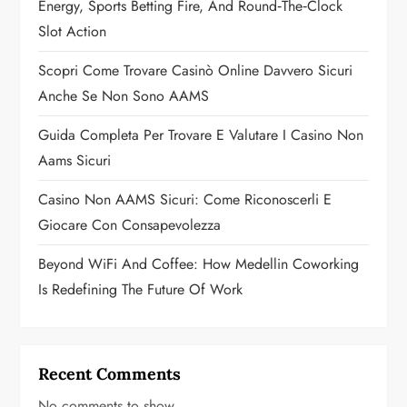
Energy, Sports Betting Fire, And Round‑the‑Clock
t
Slot Action
i
Scopri Come Trovare Casinò Online Davvero Sicuri
o
Anche Se Non Sono AAMS
n
Guida Completa Per Trovare E Valutare I Casino Non
Aams Sicuri
Casino Non AAMS Sicuri: Come Riconoscerli E
Giocare Con Consapevolezza
Beyond WiFi And Coffee: How Medellin Coworking
Is Redefining The Future Of Work
Recent Comments
No comments to show.