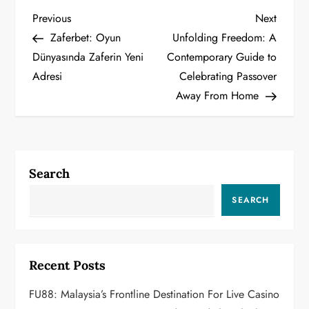
P
Previous
Next
Previous
Next
Post
Post
Zaferbet: Oyun
Unfolding Freedom: A
o
Dünyasında Zaferin Yeni
Contemporary Guide to
Adresi
Celebrating Passover
s
Away From Home
t
n
a
Search
v
SEARCH
i
g
Recent Posts
a
FU88: Malaysia’s Frontline Destination For Live Casino