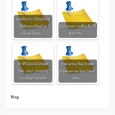
ปลดล็อกการปั่นสล็อต
ให้คุ้มทุกสปินด้วย
โลกแห่งความตื่นเต้นไร้
สล็อตเว็บตรง…
ขีดจำกัด:…
คาสิโนออนไลน์ยุค
Interactive Real Estate
ใหม่: สนุก ปลอดภัย
Experiences Start Here:
และคุ้มค่าทุกคลิก
Why…
Blog