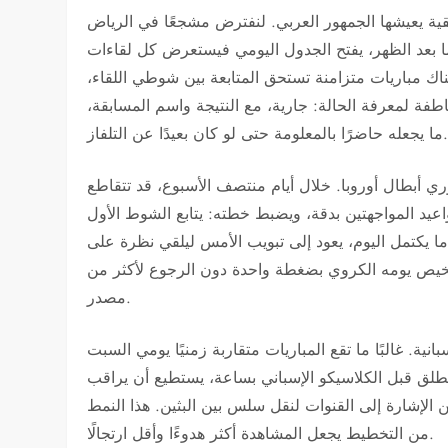
ية يعيشها الجمهور العربي. لنفترض مشجعًا في الرياض
 بعد الظهر، يفتح الجدول اليومي فيستعرض كل لقاءات
ناك مباريات متزامنة تستحق المتابعة بين شوطي اللقاء،
خاطفة لمعرفة الحالة: جارية، مع النتيجة واسم المسابقة،
يجعله حاضرًا بالمعلومة حتى لو كان بعيدًا عن التلفاز.
 أبطال أوروبا. خلال أيام منتصف الأسبوع، قد تتقاطع
اعيد المواجهتين بدقة، ويضبط خطته: يتابع الشوط الأول
عندما يكتمل اليوم، يعود إلى تبويب الأمس ليلقي نظرة على
ى تلخيص يومه الكروي بضغطة واحدة دون الرجوع لأكثر من
مصدر.
انية. غالبًا ما تقع المباريات متقاربة زمنيًا يومي السبت
ا تنطلق قبل الكلاسيكو الإسباني بساعة، يستطيع أن يراقب
 من الإشارة إلى القنوات لنقل سلس بين البثين. هذا النمط
من التخطيط يجعل المشاهدة أكثر هدوءًا وأقل ارتجالًا.