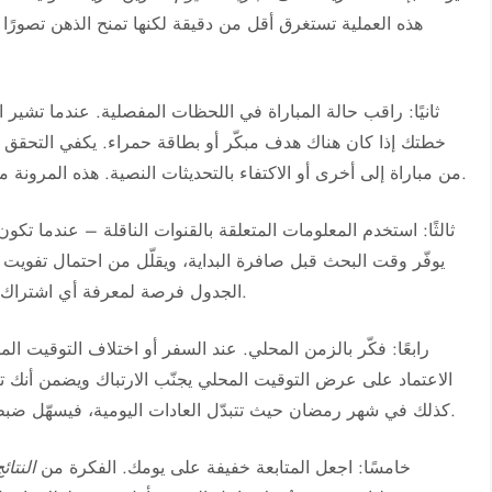
هذه العملية تستغرق أقل من دقيقة لكنها تمنح الذهن تصورًا
ثانيًا: راقب حالة المباراة في اللحظات المفصلية. عندما تشير 
خطتك إذا كان هناك هدف مبكّر أو بطاقة حمراء. يكفي التحقق من 
من مباراة إلى أخرى أو الاكتفاء بالتحديثات النصية. هذه المرونة مفيدة خصوصًا عندما تتزامن مباريات من دوريات مختلفة.
ثالثًا: استخدم المعلومات المتعلقة بالقنوات الناقلة – عندما تكو
يوفّر وقت البحث قبل صافرة البداية، ويقلّل من احتمال تفويت ا
الجدول فرصة لمعرفة أي اشتراك ستحتاجه هذا المساء، وكيف تُخطّط للتبديل بين القنوات.
رابعًا: فكّر بالزمن المحلي. عند السفر أو اختلاف التوقيت ا
الاعتماد على عرض التوقيت المحلي يجنّب الارتباك ويضمن أنك ت
كذلك في شهر رمضان حيث تتبدّل العادات اليومية، فيسهّل ضبط المشاهدة بين الإفطار والسحور وفقًا للمواعيد الدقيقة.
خامسًا: اجعل المتابعة خفيفة على يومك. الفكرة من
النتائ