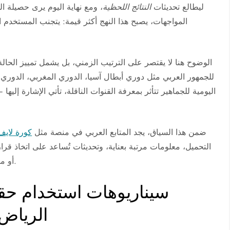
ليطالع تحديثات
النتائج اللحظية
، ومع نهاية اليوم يرى حصيلة ال
المواجهات، يصبح هذا النهج أكثر قيمة: يتجنب المستخدم 
الوضوح هنا لا يقتصر على الترتيب الزمني، بل يشمل تمييز الحالة ا
للجمهور العربي مثل دوري أبطال آسيا، الدوري المغربي، الدوري ال
اليومية للجماهير تتأثر بمعرفة القنوات الناقلة، تأتي الإشارة إل
ضمن هذا السياق، يجد المتابع العربي في منصة مثل
كورة لايف
التحميل، معلومات مرتبة بعناية، وتحديثات تُساعد على اتخاذ قر
أو متابعة قمة أوروبية، أو الموازنة بينهما وفق الموعد والقناة.
سيناريوهات استخدام حقي
الرياض 