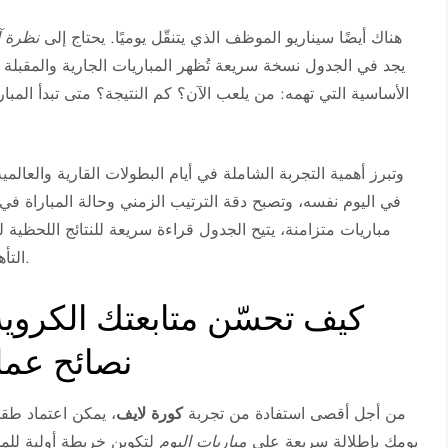
هناك أيضًا سيناريو الموظف الذي يتنقّل يوميًا. يحتاج إلى
نظرة آ
يجد في الجدول نسخة سريعة تُظهر المباريات الجارية والمقبلة 
الأساسية التي تهمه: من يلعب الآن؟ كم النتيجة؟ متى تبدأ المبارا
وتبرز أهمية التجربة الشاملة في أيام البطولات القارية والعالم
في اليوم نفسه، وتصبح دقة الترتيب الزمني وحالة المباراة في 
مباريات متزامنة، يتيح الجدول قراءة سريعة للنتائج اللحظية
التأهل أو صدارة المجموعة دون الغوص في صفحات متعددة.
كيف تحسّن متابعتك الكروية 
نصائح عملي
من أجل أقصى استفادة من تجربة
كورة لايف
، يمكن اعتماد طقوس
يومك بإطلالة سريعة على
مباريات اليوم
لتكوين خريطة أولية للموا