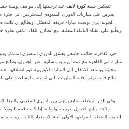
تنعكس قيمة
كورة لايف
عند ترجمتها إلى مواقف يومية حقيق
يحرص على مباريات الدوري السعودي للمحترفين. في فترة ما
الجولة: يرى توقيت مباراة فريقه المفضّل، ويطالع إن كانت ه
ويطّلع على القناة الناقلة المعلنة. مع انطلاق اللقاء، تكفي نظرة 
ما 
في القاهرة، طالب جامعي يعشق الدوري المصري الممتاز ودوري
مباراة في القاهرة مع قمة أوروبية مسائية. عبر الجدول، يطالع مو
محليًا، ويستعد للانتقال إلى المباراة الأوروبية فور انطلاقها. 
نتائج فاتته ويقرأ حالة المباريات التي انتهت، ما يساعده عل
وفي الدار البيضاء، متابع يوازن بين الدوري المغربي والليغا الإسب
والأحد. يتابع الجدول لترتيب أولوياته: إذا كانت قمة البوتول
النتيجة اللحظية للمواجهة الأولى أثناء الاستعداد للثانية، ويستفيد