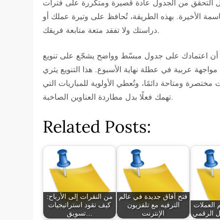
ل التحقق من الجدول عادة قصيرة ومتكررة على فترات
سمة الأخيرة. بهذه الطريقة، تُحافظ على وتيرة عملك أو
دراستك ولا تفقد متعة متابعة فريقك.
حظ أن اعتمادك على جدول مبسّط وواضح يشجّع على تنويع
مواجهة عربية في عطلة نهاية الأسبوع. هذا التنويع يثري
مختصرة ومتاحة دائمًا، وتُعطي الأولوية للمباريات التي
تهمك فعلًا بدل مطاردة العناوين الصاخبة.
Related Posts:
فتح آفاق جديدة في عالم
من النقرات إلى الأرباح:
العملات
الترفيه مع تلفزيون
كيف تقود استراتيجيات
ول الرقمي
الإنترنت
تسويق…