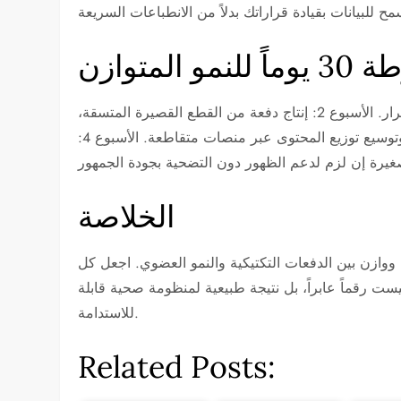
 للنمو المتوازن
الأسبوع 1: تدقيق الهوية والمحتوى، تحديد زوايا قصصية قابلة للتكرار. الأسبوع 2: إنتاج دفعة من القطع القصيرة المتسقة،
اختبار ثلاثة خطّافات مختلفة. الأسبوع 3: تعاون واحد نوعي، وتوسيع توزيع المحتوى عبر منصات متقاطعة. الأسبوع 4:
الخلاصة
 ووازن بين الدفعات التكتيكية والنمو العضوي. اجعل كل
ست رقماً عابراً، بل نتيجة طبيعية لمنظومة صحية قابلة
للاستدامة.
Related Posts: