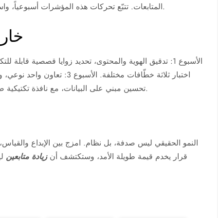
المتابعات. تتبّع تحركات هذه المؤشرات أسبوعياً، واسمح للبيانات بقيادة قراراتك بدلاً من الانطباعات السريعة.
خارطة 30 يوماً
تحسين مبني على البيانات، مع نافذة تكتيكية صغيرة إن لزم لدعم الظهور دون التضحية بجودة الجمهور.
النمو الحقيقي ليس صدفة، بل نظام. امزج بين الإبداع والقياس،
قرار يخدم قيمة طويلة الأمد، وستكتشف أن
زيادة متابعين
لي