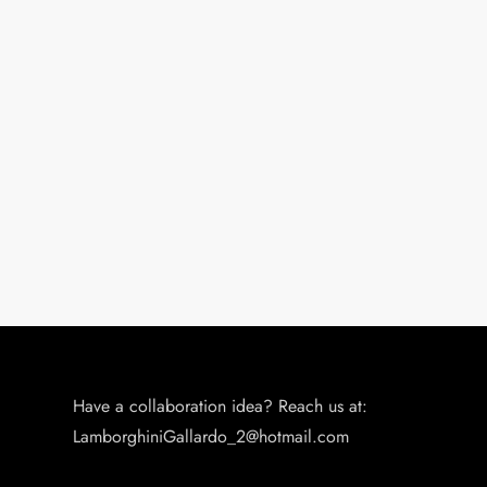
i
o
n
Have a collaboration idea? Reach us at:
LamborghiniGallardo_2@hotmail.com