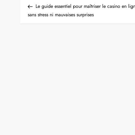
Post
Le guide essentiel pour maîtriser le casino en lig
o
sans stress ni mauvaises surprises
s
t
n
a
v
i
g
a
t