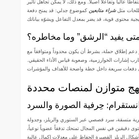
ً عالياً وتفاعلاً أصيلاً. ومع ذلك، لا يمكن تجاهل تأثير
صطلحات مثل
شراء متابعين
كموضوع جدلي: قد يمنح دفعة
تى يفيد “الرشق” وما مخاطره؟
ر أو دعم إطلاق حملة، بشرط أن يكون محدوداً ومتوافقاً مع
 إشارات الخوارزمية، وصعوبة قياس الأداء الحقيقي.
هج متوازن لمنصات محددة
نستقرام: حِرفية الصورة والسرد
 بصرية متسقة، سرد قصصي عبر الستوري والريلز، وجدولة
 دقيقين في نفس المجال تمنحك تدفقاً عضوياً نوعياً،