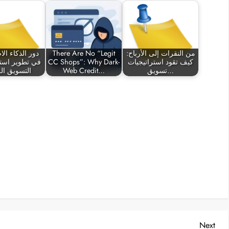
من النقرات إلى الأرباح:
There Are No “Legit
دور الذكاء ال
كيف تقود استراتيجيات
CC Shops”: Why Dark-
في تطوير استر
تسويق…
Web Credit…
التسويق ال
Nex
Next