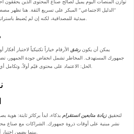
توازن المنصات اليوم يميل لصالح صناع المحتوى الذين يحققون احتفاظا
“الدليل الاجتماعي” المبكر على تسريع الثقة. هنا تظهر م
مبدئية للمصداقية، لكنه إن لم يُضبط باستراتيجية محتوى قوية، قد يضر بمعدل التفاعل ويشوّه بياناتك.
م
يمكن أن يكون
رشق
الأرقام خياراً تكتيكياً لاختبار أفكا
جمهورك المستهدف. المخاطر تشمل انخفاض جودة الجمهور، تضارب
الحل: الاعتماد على محتوى قيّم أولاً، وتكامل أي دفعات سريعة داخل خطة واضحة للأهداف والمؤشرات.
ن
ا
لتحقيق
زيادة متابعين انستقرام
بذكاء، ابدأ بركائز ثابتة: هوية
نشر مبنية على أوقات ذروة جمهورك. الشراكات مع صناع محتوى
بينما يضمن اختبار أشكال الريلز القصيرة الحفاظ على معدلات إكمال عالية.